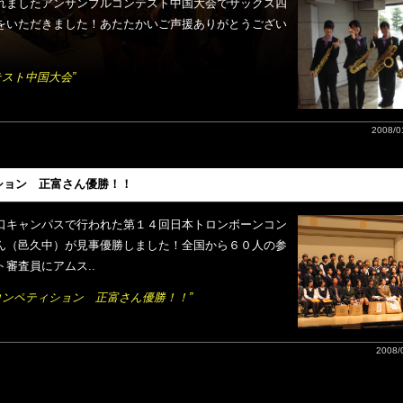
れましたアンサンブルコンテスト中国大会でサックス四
をいただきました！あたたかいご声援ありがとうござい
テスト中国大会”
2008/01
ション 正富さん優勝！！
口キャンパスで行われた第１４回日本トロンボーンコン
ん（邑久中）が見事優勝しました！全国から６０人の参
審査員にアムス..
コンペティション 正富さん優勝！！”
2008/0