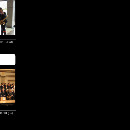
/19 (Sat)
1/18 (Fri)