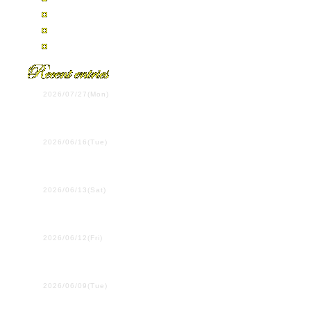
2007年7月
2007年4月
全エントリーの一覧
2026/07/27(Mon)
第108回全国高校野球選手
権岡山大会決勝
2026/06/16(Tue)
ウイーン学友協会単独公
演
2026/06/13(Sat)
プラハ国際吹奏楽コンク
ール
2026/06/12(Fri)
２・３年生は、ここにい
ます！
2026/06/09(Tue)
行ってきます！