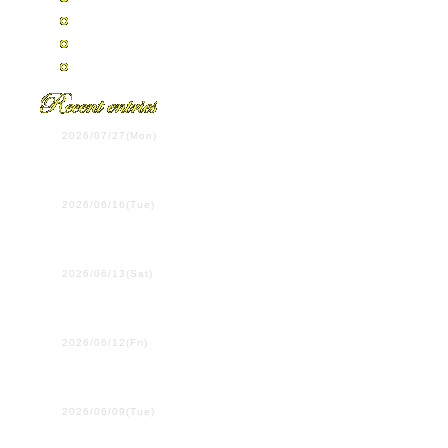
2007年7月
2007年4月
全エントリーの一覧
2026/07/27(Mon)
第108回全国高校野球選手
権岡山大会決勝
2026/06/16(Tue)
ウイーン学友協会単独公
演
2026/06/13(Sat)
プラハ国際吹奏楽コンク
ール
2026/06/12(Fri)
２・３年生は、ここにい
ます！
2026/06/09(Tue)
行ってきます！