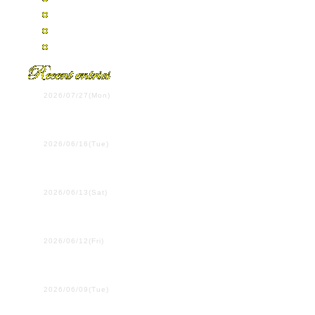
2007年7月
2007年4月
全エントリーの一覧
2026/07/27(Mon)
第108回全国高校野球選手
権岡山大会決勝
2026/06/16(Tue)
ウイーン学友協会単独公
演
2026/06/13(Sat)
プラハ国際吹奏楽コンク
ール
2026/06/12(Fri)
２・３年生は、ここにい
ます！
2026/06/09(Tue)
行ってきます！