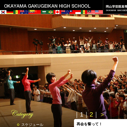
｜
1
｜
2
｜
＞
再会を誓って！
スケジュール