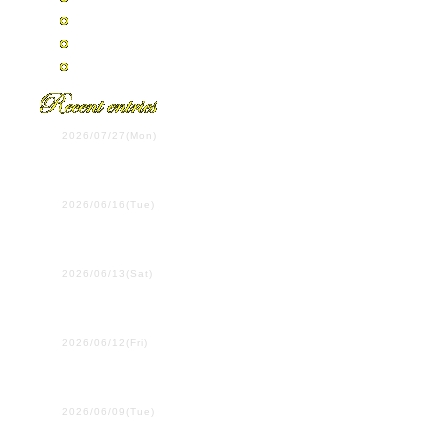
2007年7月
2007年4月
全エントリーの一覧
2026/07/27(Mon)
第108回全国高校野球選手
権岡山大会決勝
2026/06/16(Tue)
ウイーン学友協会単独公
演
2026/06/13(Sat)
プラハ国際吹奏楽コンク
ール
2026/06/12(Fri)
２・３年生は、ここにい
ます！
2026/06/09(Tue)
行ってきます！