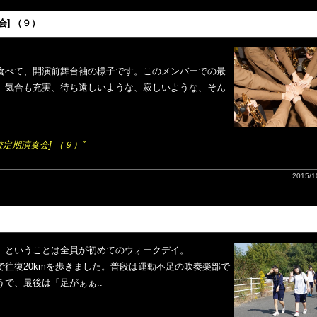
会] （９）
食べて、開演前舞台袖の様子です。このメンバーでの最
、気合も充実、待ち遠しいような、寂しいような、そん
高校定期演奏会] （９）”
2015/10
。ということは全員が初めてのウォークデイ。
往復20kmを歩きました。普段は運動不足の吹奏楽部で
で、最後は「足がぁぁ..