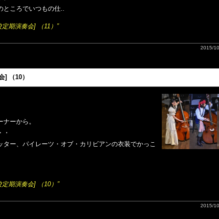
ところでいつもの仕..
校定期演奏会] （11）”
2015/10
会] （10）
ーナーから。
・・
ッター、パイレーツ・オブ・カリビアンの衣装でかっこ
校定期演奏会] （10）”
2015/10