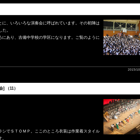
とに、いろいろな演奏会に呼ばれています。その初陣は
した。
ろにあり、吉備中学校の学区になります。ご覧のように
2015/10
会] （11）
ラシでＳＴＯＭＰ。ここのところ衣装は作業着スタイル
す。