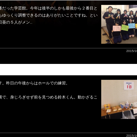
番だった学芸館。今年は後半のしかも最後から２番目と
もゆっくり調整できるのはありがたいことですね。とい
葵の５人がメン..
2015/10
す。昨日の午後からはホールでの練習。
、
横で、身じろぎせず前を見つめる鈴木くん。動かざるこ
2015/10