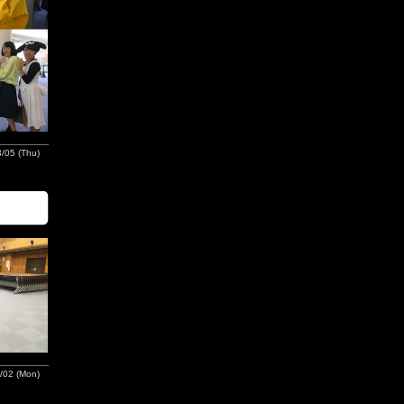
/05 (Thu)
/02 (Mon)