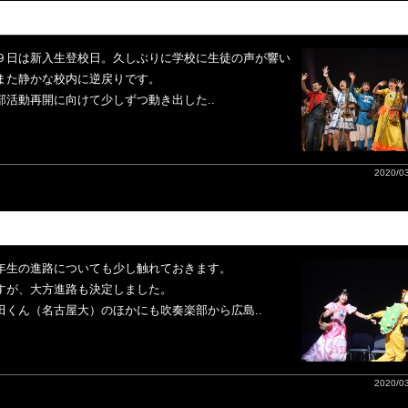
９日は新入生登校日。久しぶりに学校に生徒の声が響い
また静かな校内に逆戻りです。
活動再開に向けて少しずつ動き出した..
2020/03
年生の進路についても少し触れておきます。
すが、大方進路も決定しました。
くん（名古屋大）のほかにも吹奏楽部から広島..
2020/03