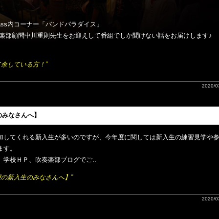
 Brass内コーナー「バンドパラダイス」
奏楽部顧問中川重則先生をお迎えして番組でしか聞けない話をお届けします♪
て余している方！”
2020/03
のみなさんへ】
加してくれる新入生が多いのですが、今年度に関しては新入生の練習見学や
ます。
学校ＨＰ、吹奏楽部ブログでご..
望の新入生のみなさんへ】”
2020/03