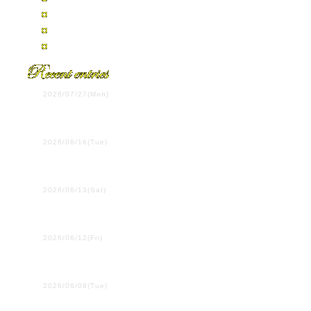
2007年7月
2007年4月
全エントリーの一覧
2026/07/27(Mon)
第108回全国高校野球選手
権岡山大会決勝
2026/06/16(Tue)
ウイーン学友協会単独公
演
2026/06/13(Sat)
プラハ国際吹奏楽コンク
ール
2026/06/12(Fri)
２・３年生は、ここにい
ます！
2026/06/09(Tue)
行ってきます！