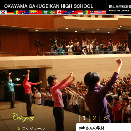
｜
1
｜
2
｜
＞
yabさんの取材
スケジュール