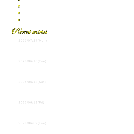
2007年7月
2007年4月
全エントリーの一覧
2026/07/27(Mon)
第108回全国高校野球選手
権岡山大会決勝
2026/06/16(Tue)
ウイーン学友協会単独公
演
2026/06/13(Sat)
プラハ国際吹奏楽コンク
ール
2026/06/12(Fri)
２・３年生は、ここにい
ます！
2026/06/09(Tue)
行ってきます！