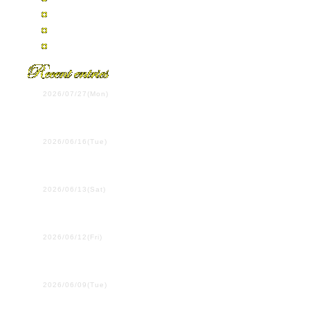
2007年7月
2007年4月
全エントリーの一覧
2026/07/27(Mon)
第108回全国高校野球選手
権岡山大会決勝
2026/06/16(Tue)
ウイーン学友協会単独公
演
2026/06/13(Sat)
プラハ国際吹奏楽コンク
ール
2026/06/12(Fri)
２・３年生は、ここにい
ます！
2026/06/09(Tue)
行ってきます！